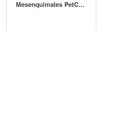
Mesenquimales PetCell
en Úlceras Corneales
en Perros.
128
0
1
PetCell S. de R.L. de C.V.
WhatsApp:
686 590 9345
© 2026