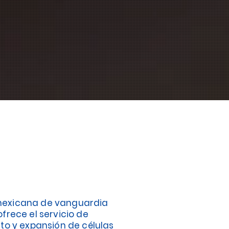
exicana de vanguardia
frece el servicio de
to y expansión de células