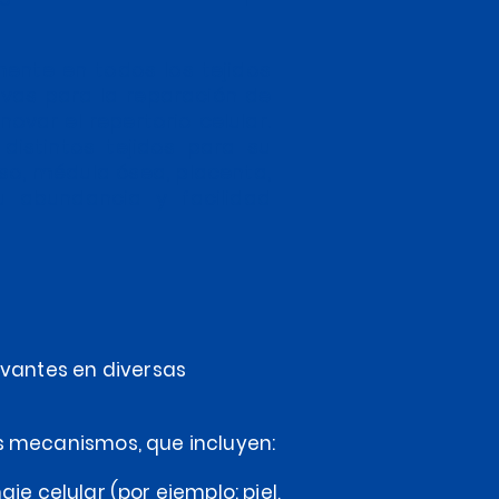
ente en todos los tejidos
vas para la reparación de
ovar el repertorio celular.
distintos tejidos para su
oso, médula ósea, placenta,
u abundancia y facilidad
antes en diversas
s mecanismos, que incluyen:
aje celular (por ejemplo: piel,