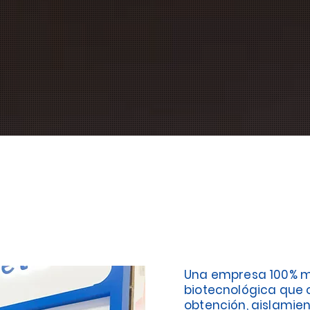
mos?
Una empresa 100% m
biotecnológica que o
obtención, aislamien