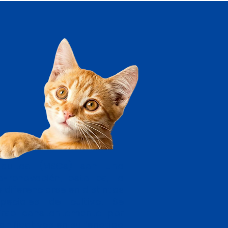
dultas (MSCs) son una
-renovación, esto es, la
 diferenciarse en distintas
peciales de cultivo. Se
dirse constantemente por
gnificativos en su fenotipo