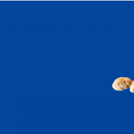
ncales Mesenquimales
Las células madre mesenquimales a
:
población de células capaces de auto
capacidad de "clonarse" a sí mismas y de
líneas celulares bajo condiciones es
caracterizan por su habilidad de divi
largos periodos de tiempo sin cambios si