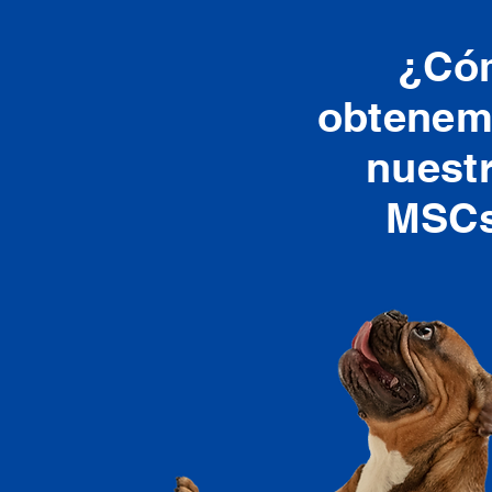
¿Có
obtene
nuest
MSCs