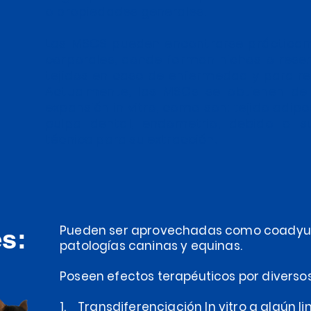
o propiedades generales.
Las MSCS pueden encontrarse prácticam
corporales, donde forman nichos o reser
tejidos en caso de enfermedad y para ren
Actualmente, las MSCs se obtienen de 
expansión in vitro, como son: tejido adip
pulpa dental, endometrio, debido a s
técnica para su extracción.
Pueden ser aprovechadas como coadyuv
s:
patologías caninas y equinas.
Poseen efectos terapéuticos por diverso
1. Transdiferenciación In vitro a algún lin